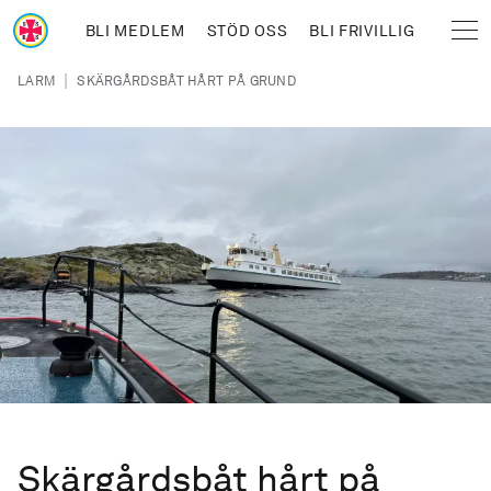
Hoppa till huvudinnehåll
BLI MEDLEM
STÖD OSS
BLI FRIVILLIG
Sjöräddningssällskapet
Länkstig
|
LARM
SKÄRGÅRDSBÅT HÅRT PÅ GRUND
Skärgårdsbåt hårt på