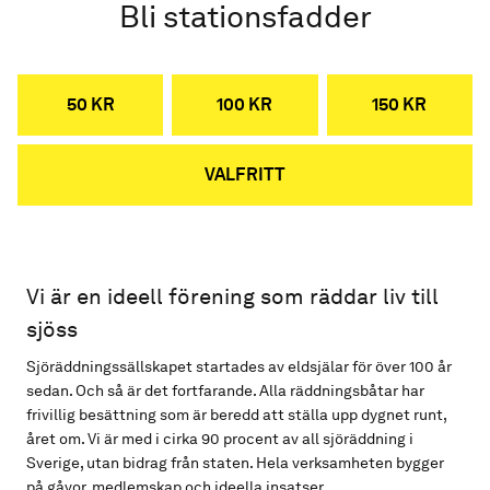
Bli stationsfadder
50 KR
100 KR
150 KR
VALFRITT
Vi är en ideell förening som räddar liv till
sjöss
Sjöräddningssällskapet startades av eldsjälar för över 100 år
sedan. Och så är det fortfarande. Alla räddningsbåtar har
frivillig besättning som är beredd att ställa upp dygnet runt,
året om. Vi är med i cirka 90 procent av all sjöräddning i
Sverige, utan bidrag från staten. Hela verksamheten bygger
på gåvor, medlemskap och ideella insatser.