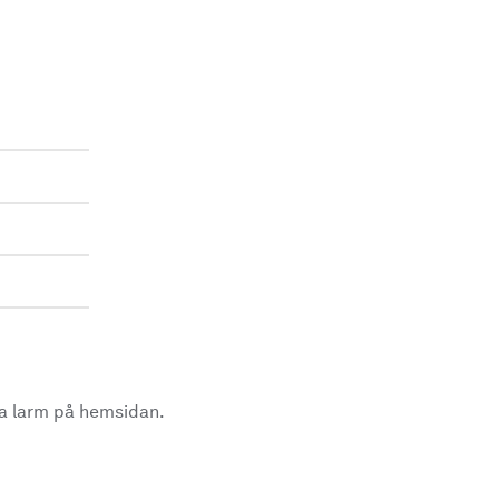
la larm på hemsidan.
.