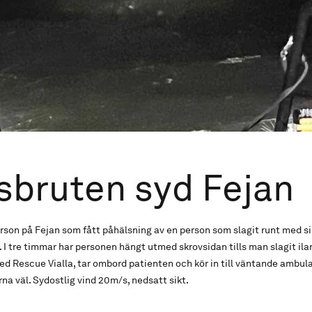
bruten syd Fejan
rson på Fejan som fått påhälsning av en person som slagit runt med s
. I tre timmar har personen hängt utmed skrovsidan tills man slagit il
d Rescue Vialla, tar ombord patienten och kör in till väntande ambulan
na väl. Sydostlig vind 20m/s, nedsatt sikt.