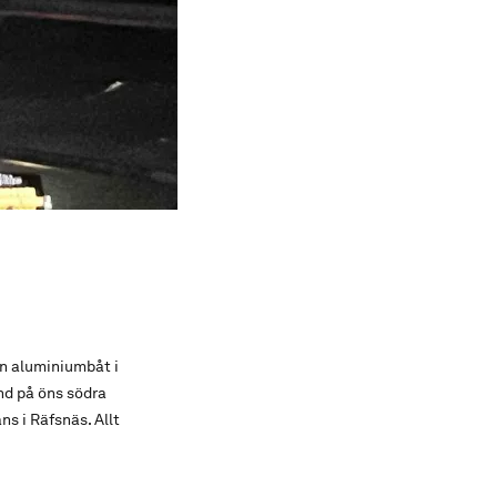
in aluminiumbåt i
and på öns södra
s i Räfsnäs. Allt