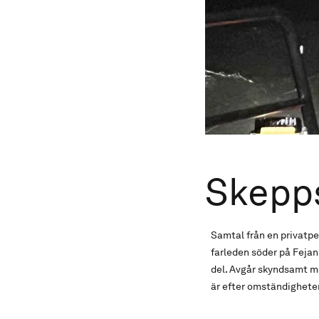
Skepps
Samtal från en privatpe
farleden söder på Fejan
del. Avgår skyndsamt me
är efter omständigheter