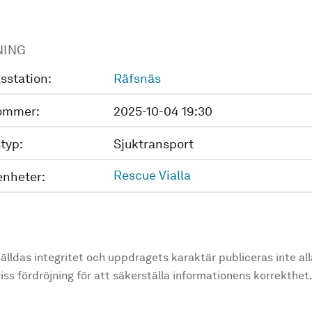
NING
sstation:
Räfsnäs
ommer:
2025-10-04 19:30
typ:
Sjuktransport
Rescue Vialla
enheter:
älldas integritet och uppdragets karaktär publiceras inte al
ss fördröjning för att säkerställa informationens korrekthet