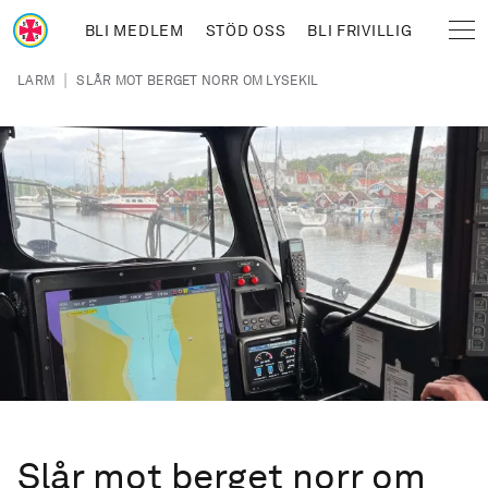
Hoppa till huvudinnehåll
BLI MEDLEM
STÖD OSS
BLI FRIVILLIG
Sjöräddningssällskapet
Länkstig
|
LARM
SLÅR MOT BERGET NORR OM LYSEKIL
Slår mot berget norr om