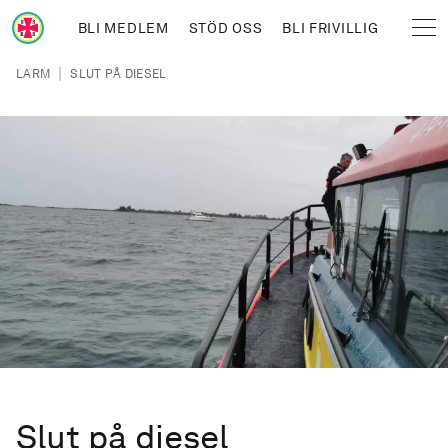
Hoppa till huvudinnehåll
BLI MEDLEM
STÖD OSS
BLI FRIVILLIG
Sjöräddningssällskapet
Länkstig
|
LARM
SLUT PÅ DIESEL
Slut på diesel