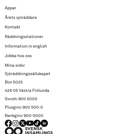
Appar
Årets sjöräddare
Kontakt
Räddningsstationer
Information in english
Jobba hos oss
Mina sidor
Sjöräddningssällskapet
Box 5025
426 05 Västra Frölunda
Swish: 900 5000
Plusgiro: 900 500-0
Bankgiro: 900-5000
FACEBOOK
Instagram
X
YouTube
TIKTOK
LINKED IN