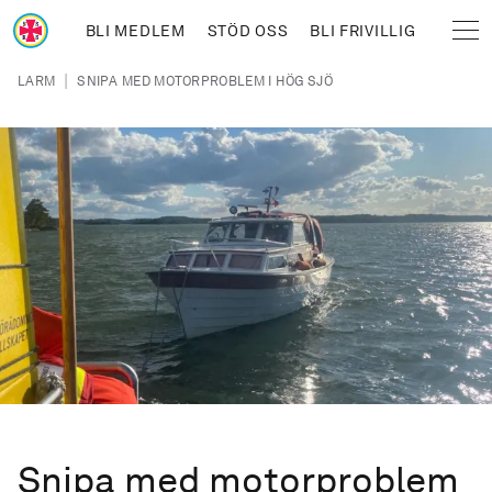
Hoppa till huvudinnehåll
BLI MEDLEM
STÖD OSS
BLI FRIVILLIG
Sjöräddningssällskapet
Länkstig
|
LARM
SNIPA MED MOTORPROBLEM I HÖG SJÖ
Snipa med motorproblem