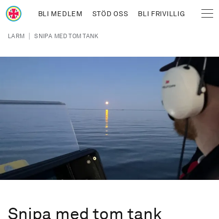
Hoppa till huvudinnehåll
BLI MEDLEM
STÖD OSS
BLI FRIVILLIG
Sjöräddningssällskapet
Länkstig
|
LARM
SNIPA MED TOM TANK
Snipa med tom tank