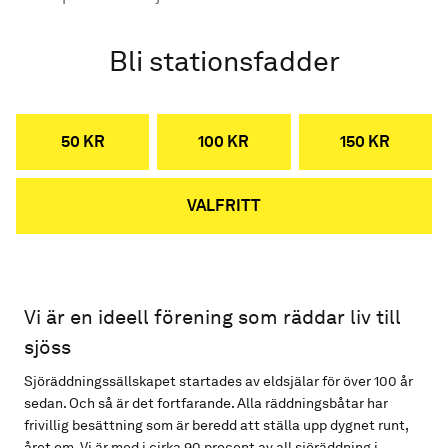
Bli stationsfadder
50 KR
100 KR
150 KR
VALFRITT
Vi är en ideell förening som räddar liv till
sjöss
Sjöräddningssällskapet startades av eldsjälar för över 100 år
sedan. Och så är det fortfarande. Alla räddningsbåtar har
frivillig besättning som är beredd att ställa upp dygnet runt,
året om. Vi är med i cirka 90 procent av all sjöräddning i