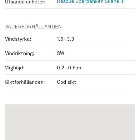
Rescue Sparbanken Skåne II
Utsända enheter:
VÄDERFÖRHÅLLANDEN
Vindstyrka:
1.6 - 3.3
Vindriktning:
SW
Våghöjd:
0.2 - 0.5 m
Siktförhållanden:
God sikt