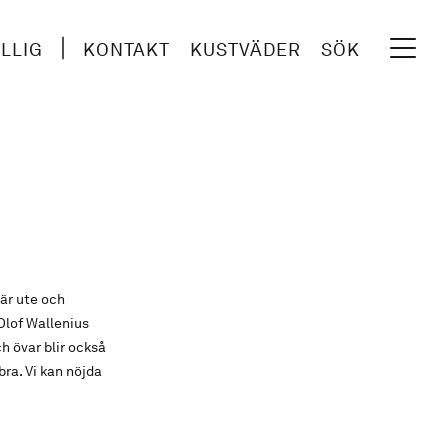
ILLIG
KONTAKT
KUSTVÄDER
SÖK
är ute och
 Olof Wallenius
h övar blir också
ra. Vi kan nöjda