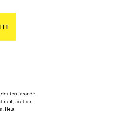
ITT
 det fortfarande.
t runt, året om.
n. Hela