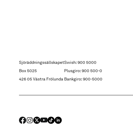
Sjöräddningssällskapet
Swish: 900 5000
Box 5025
Plusgiro: 900 500-0
426 05 Västra Frölunda
Bankgiro: 900-5000
FACEBOOK
Instagram
X
YouTube
TIKTOK
LINKED IN