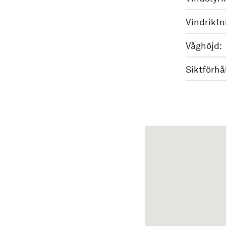
Vindriktn
Våghöjd:
Siktförhå