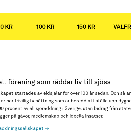
0 KR
100 KR
150 KR
VALFR
ell förening som räddar liv till sjöss
kapet startades av eldsjälar för över 100 år sedan. Och så är
ar har frivillig besättning som är beredd att ställa upp dygne
90 procent av all sjöräddning i Sverige, utan bidrag från state
ger på gåvor, medlemskap och ideella insatser.
äddningssällskapet