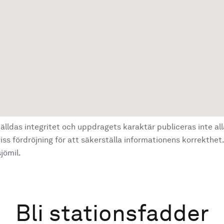
älldas integritet och uppdragets karaktär publiceras inte al
ss fördröjning för att säkerställa informationens korrekthet.
jömil.
Bli stationsfadder