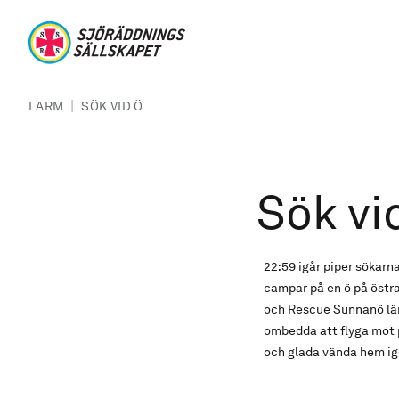
Hoppa till huvudinnehåll
Sjöräddningssällskapet
Länkstig
|
LARM
SÖK VID Ö
Sök vi
22:59 igår piper sökarn
campar på en ö på östra 
och Rescue Sunnanö lämn
ombedda att flyga mot p
och glada vända hem i