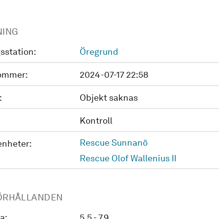
NING
sstation:
Öregrund
ommer:
2024-07-17 22:58
:
Objekt saknas
Kontroll
Rescue Sunnanö
enheter:
Rescue Olof Wallenius II
ÖRHÅLLANDEN
a:
5.5 - 7.9