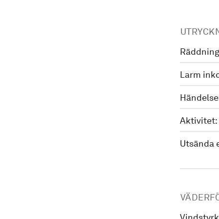
UTRYCK
Räddning
Larm ink
Händelse
Aktivitet:
Utsända 
VÄDERF
Vindstyrk