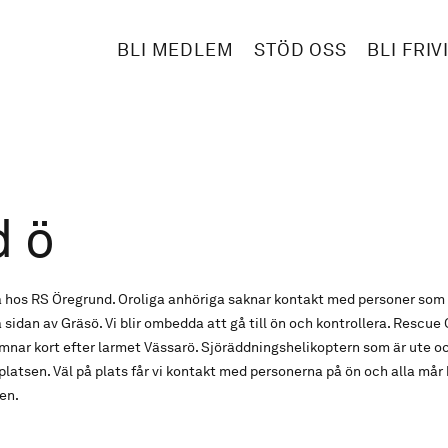
BLI MEDLEM
STÖD OSS
BLI FRIV
d ö
a hos RS Öregrund. Oroliga anhöriga saknar kontakt med personer som 
sidan av Gräsö. Vi blir ombedda att gå till ön och kontrollera. Rescue
ar kort efter larmet Vässarö. Sjöräddningshelikoptern som är ute oc
latsen. Väl på plats får vi kontakt med personerna på ön och alla mår b
gen.