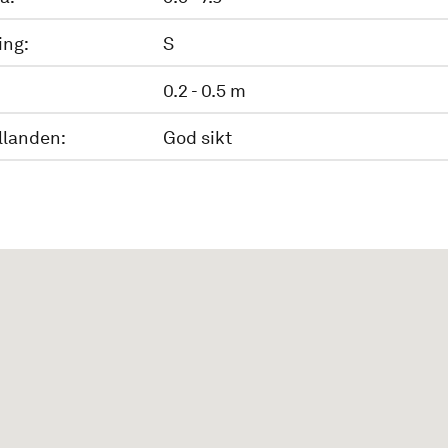
ing:
S
0.2 - 0.5 m
llanden:
God sikt