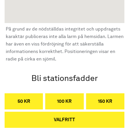
På grund av de nödställdas integritet och uppdragets
karaktär publiceras inte alla larm på hemsidan. Larmen
har även en viss fördröjning för att säkerställa
informationens korrekthet. Positioneringen visar en
radie på cirka en sjömil.
Bli stationsfadder
50 KR
100 KR
150 KR
VALFRITT