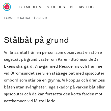
Hoppa till huvudinnehåll
BLI MEDLEM
STÖD OSS
BLI FRIVILLIG
Sjöräddningssällskapet
Länkstig
|
LARM
STÅLBÅT PÅ GRUND
Stålbåt på grund
Vi får samtal från en person som observerat en större
segelbåt på grund väster om Karen (Strömsundet) i
Ekens skärgård. Vi avgår med Rescue Iris och framme
vid Strömsundet ser vi en stålsegelbåt med sjöscouter
ombord som står på en grynna. Vi kopplar och drar loss
båten utan svårigheter. Inga skador på varken båt eller
sjöscouter och de kan fortsätta den korta färden mot
natthamnen vid Mista Udde.