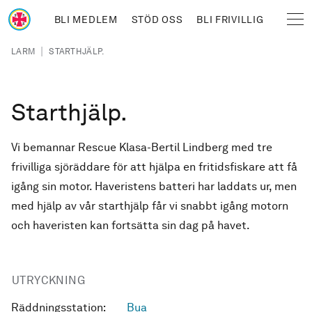
Hoppa till huvudinnehåll
BLI MEDLEM
STÖD OSS
BLI FRIVILLIG
Sjöräddningssällskapet
Länkstig
|
LARM
STARTHJÄLP.
Starthjälp.
Vi bemannar Rescue Klasa-Bertil Lindberg med tre
frivilliga sjöräddare för att hjälpa en fritidsfiskare att få
igång sin motor. Haveristens batteri har laddats ur, men
med hjälp av vår starthjälp får vi snabbt igång motorn
och haveristen kan fortsätta sin dag på havet.
UTRYCKNING
Räddningsstation:
Bua