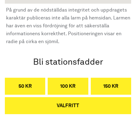
På grund av de nödställdas integritet och uppdragets
karaktär publiceras inte alla larm på hemsidan. Larmen
har även en viss fördröjning för att säkerställa
informationens korrekthet. Positioneringen visar en
radie på cirka en sjömil.
Bli stationsfadder
50 KR
100 KR
150 KR
VALFRITT