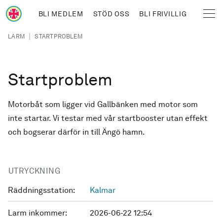
Hoppa till huvudinnehåll
BLI MEDLEM
STÖD OSS
BLI FRIVILLIG
Sjöräddningssällskapet
Länkstig
|
LARM
STARTPROBLEM
Startproblem
Motorbåt som ligger vid Gallbänken med motor som
inte startar. Vi testar med vår startbooster utan effekt
och bogserar därför in till Ängö hamn.
UTRYCKNING
Räddningsstation:
Kalmar
Larm inkommer:
2026-06-22 12:54