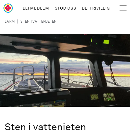
Hoppa till huvudinnehåll
BLI MEDLEM
STÖD OSS
BLI FRIVILLIG
Sjöräddningssällskapet
Länkstig
|
LARM
STEN I VATTENJETEN
Sten i vattenjeten