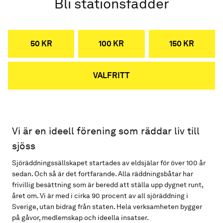
Bli stationsfadder
50 KR
100 KR
150 KR
VALFRITT
Vi är en ideell förening som räddar liv till
sjöss
Sjöräddningssällskapet startades av eldsjälar för över 100 år
sedan. Och så är det fortfarande. Alla räddningsbåtar har
frivillig besättning som är beredd att ställa upp dygnet runt,
året om. Vi är med i cirka 90 procent av all sjöräddning i
Sverige, utan bidrag från staten. Hela verksamheten bygger
på gåvor, medlemskap och ideella insatser.