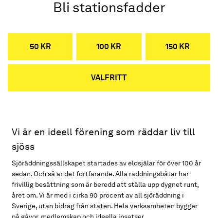
Bli stationsfadder
50 KR
100 KR
150 KR
VALFRITT
Vi är en ideell förening som räddar liv till
sjöss
Sjöräddningssällskapet startades av eldsjälar för över 100 år
sedan. Och så är det fortfarande. Alla räddningsbåtar har
frivillig besättning som är beredd att ställa upp dygnet runt,
året om. Vi är med i cirka 90 procent av all sjöräddning i
Sverige, utan bidrag från staten. Hela verksamheten bygger
på gåvor, medlemskap och ideella insatser.