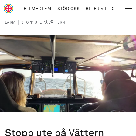
Hoppa till huvudinnehåll
BLI MEDLEM
STÖD OSS
BLI FRIVILLIG
Sjöräddningssällskapet
Länkstig
|
LARM
STOPP UTE PÅ VÄTTERN
Stopp ute på Vättern