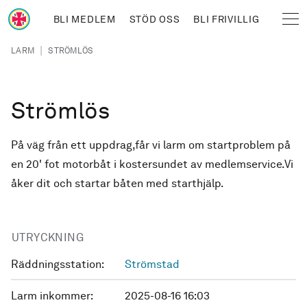
Hoppa till huvudinnehåll
BLI MEDLEM
STÖD OSS
BLI FRIVILLIG
Sjöräddningssällskapet
Länkstig
|
LARM
STRÖMLÖS
Strömlös
På väg från ett uppdrag,får vi larm om startproblem på
en 20' fot motorbåt i kostersundet av medlemservice.Vi
åker dit och startar båten med starthjälp.
UTRYCKNING
Räddningsstation:
Strömstad
Larm inkommer:
2025-08-16 16:03