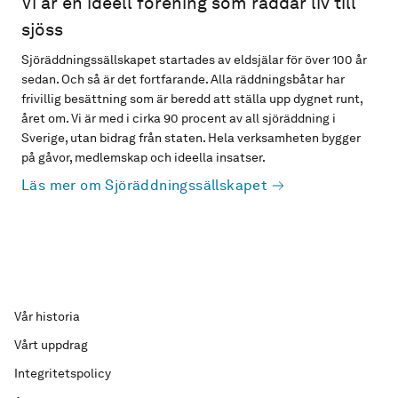
Vi är en ideell förening som räddar liv till
sjöss
Sjöräddningssällskapet startades av eldsjälar för över 100 år
sedan. Och så är det fortfarande. Alla räddningsbåtar har
frivillig besättning som är beredd att ställa upp dygnet runt,
året om. Vi är med i cirka 90 procent av all sjöräddning i
Sverige, utan bidrag från staten. Hela verksamheten bygger
på gåvor, medlemskap och ideella insatser.
Läs mer om Sjöräddningssällskapet
Vår historia
Vårt uppdrag
Integritetspolicy