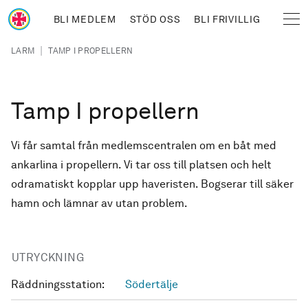
Hoppa till huvudinnehåll
BLI MEDLEM
STÖD OSS
BLI FRIVILLIG
Sjöräddningssällskapet
Länkstig
|
LARM
TAMP I PROPELLERN
Tamp I propellern
Vi får samtal från medlemscentralen om en båt med
ankarlina i propellern. Vi tar oss till platsen och helt
odramatiskt kopplar upp haveristen. Bogserar till säker
hamn och lämnar av utan problem.
UTRYCKNING
Räddningsstation:
Södertälje