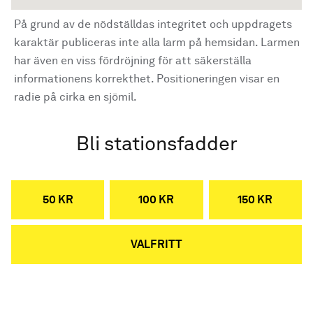
På grund av de nödställdas integritet och uppdragets
karaktär publiceras inte alla larm på hemsidan. Larmen
har även en viss fördröjning för att säkerställa
informationens korrekthet. Positioneringen visar en
radie på cirka en sjömil.
Bli stationsfadder
50 KR
100 KR
150 KR
VALFRITT