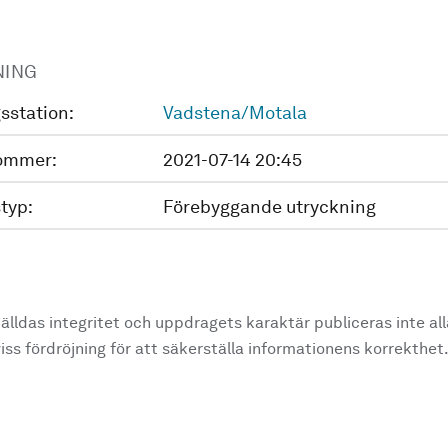
NING
sstation:
Vadstena/Motala
ommer:
2021-07-14 20:45
typ:
Förebyggande utryckning
älldas integritet och uppdragets karaktär publiceras inte al
ss fördröjning för att säkerställa informationens korrekthet