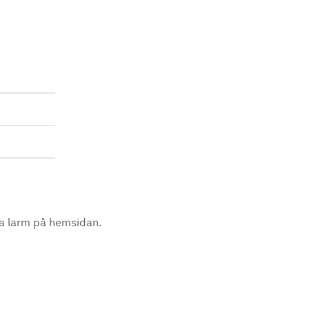
la larm på hemsidan.
.