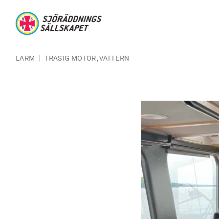
Hoppa till huvudinnehåll
Sjöräddningssällskapet
Länkstig
|
LARM
TRASIG MOTOR, VÄTTERN