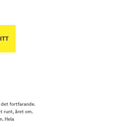
ITT
 det fortfarande.
t runt, året om.
n. Hela