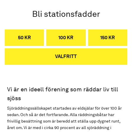
Bli stationsfadder
50 KR
100 KR
150 KR
VALFRITT
Vi är en ideell förening som räddar liv till
sjöss
Sjöräddningssällskapet startades av eldsjälar för över 100 år
sedan. Och så är det fortfarande. Alla räddningsbåtar har
frivillig besättning som är beredd att ställa upp dygnet runt,
året om. Vi är med i cirka 90 procent av all sjöräddning i