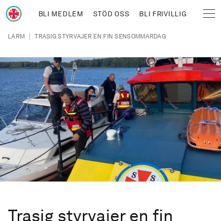
Hoppa till huvudinnehåll
BLI MEDLEM
STÖD OSS
BLI FRIVILLIG
Sjöräddningssällskapet
Länkstig
|
LARM
TRASIG STYRVAJER EN FIN SENSOMMARDAG
Trasig styrvajer en fin