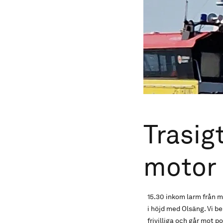
Trasig
motor
15.30 inkom larm från m
i höjd med Olsäng. Vi 
frivilliga och går mot p