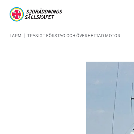
Hoppa till huvudinnehåll
Sjöräddningssällskapet
Länkstig
|
LARM
TRASIGT FÖRSTAG OCH ÖVERHETTAD MOTOR