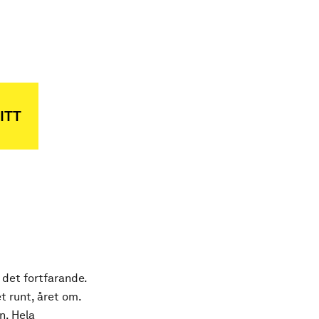
ITT
 det fortfarande.
t runt, året om.
n. Hela