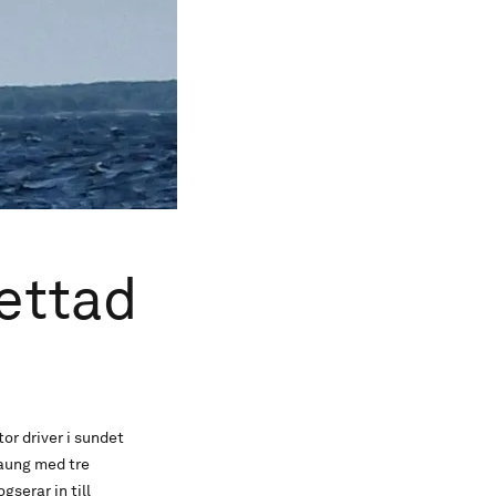
hettad
r driver i sundet
raung med tre
gserar in till