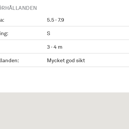
ÖRHÅLLANDEN
a:
5.5 - 7.9
ing:
S
3 - 4 m
llanden:
Mycket god sikt