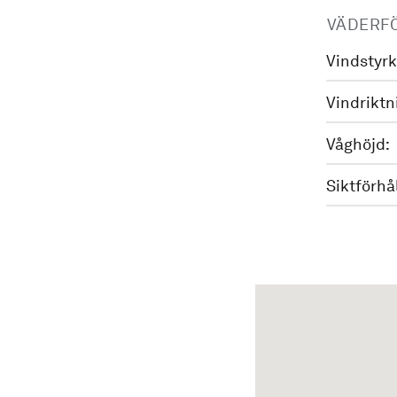
VÄDERF
Vindstyrk
Vindriktn
Våghöjd:
Siktförhå