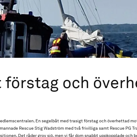
t förstag och över
edlemscentralen. En segelbåt med trasigt förstag och överhettad moto
bemannade Rescue Stig Wadström med två frivilliga samt Rescue PG T
ositionen. Det råder grov sjö, men vi får dom snabbt uppkopplade och bo