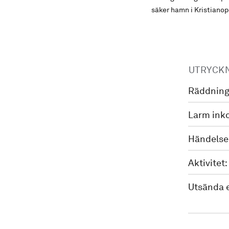
säker hamn i Kristianop
UTRYCK
Räddning
Larm ink
Händelse
Aktivitet:
Utsända 