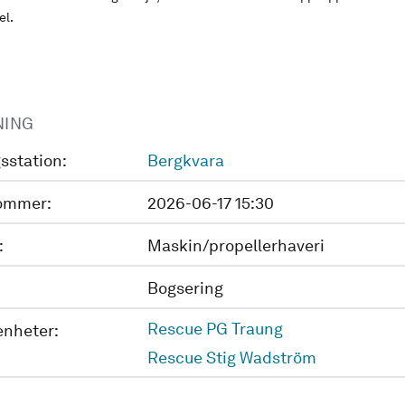
el.
NING
sstation:
Bergkvara
ommer:
2026-06-17 15:30
:
Maskin/propellerhaveri
Bogsering
Rescue PG Traung
enheter:
Rescue Stig Wadström