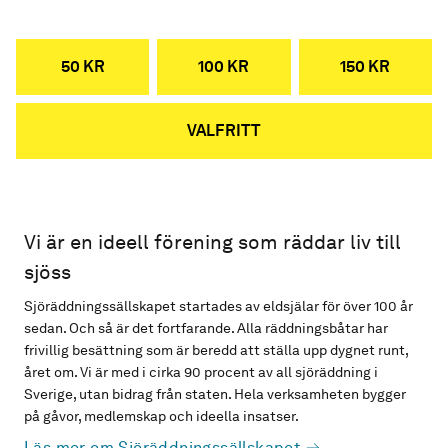
50 KR
100 KR
150 KR
VALFRITT
Vi är en ideell förening som räddar liv till
sjöss
Sjöräddningssällskapet startades av eldsjälar för över 100 år
sedan. Och så är det fortfarande. Alla räddningsbåtar har
frivillig besättning som är beredd att ställa upp dygnet runt,
året om. Vi är med i cirka 90 procent av all sjöräddning i
Sverige, utan bidrag från staten. Hela verksamheten bygger
på gåvor, medlemskap och ideella insatser.
Läs mer om Sjöräddningssällskapet