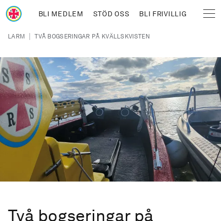
Hoppa till huvudinnehåll
BLI MEDLEM
STÖD OSS
BLI FRIVILLIG
Sjöräddningssällskapet
Länkstig
|
LARM
TVÅ BOGSERINGAR PÅ KVÄLLSKVISTEN
Två bogseringar på