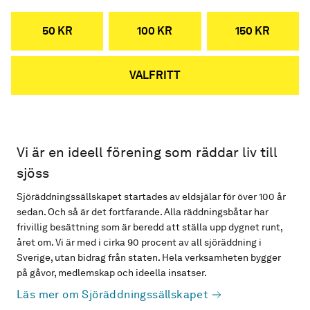
50 KR
100 KR
150 KR
VALFRITT
Vi är en ideell förening som räddar liv till
sjöss
Sjöräddningssällskapet startades av eldsjälar för över 100 år
sedan. Och så är det fortfarande. Alla räddningsbåtar har
frivillig besättning som är beredd att ställa upp dygnet runt,
året om. Vi är med i cirka 90 procent av all sjöräddning i
Sverige, utan bidrag från staten. Hela verksamheten bygger
på gåvor, medlemskap och ideella insatser.
Läs mer om Sjöräddningssällskapet