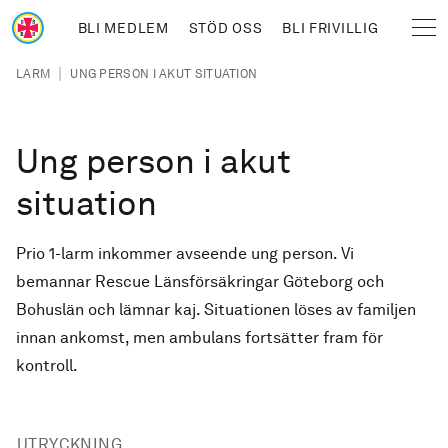
Hoppa till huvudinnehåll
BLI MEDLEM
STÖD OSS
BLI FRIVILLIG
Sjöräddningssällskapet
Länkstig
|
LARM
UNG PERSON I AKUT SITUATION
Ung person i akut
situation
Prio 1-larm inkommer avseende ung person. Vi
bemannar Rescue Länsförsäkringar Göteborg och
Bohuslän och lämnar kaj. Situationen löses av familjen
innan ankomst, men ambulans fortsätter fram för
kontroll.
UTRYCKNING