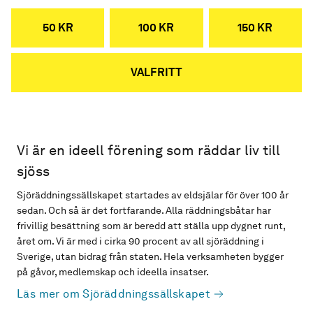
50 KR
100 KR
150 KR
VALFRITT
Vi är en ideell förening som räddar liv till
sjöss
Sjöräddningssällskapet startades av eldsjälar för över 100 år
sedan. Och så är det fortfarande. Alla räddningsbåtar har
frivillig besättning som är beredd att ställa upp dygnet runt,
året om. Vi är med i cirka 90 procent av all sjöräddning i
Sverige, utan bidrag från staten. Hela verksamheten bygger
på gåvor, medlemskap och ideella insatser.
Läs mer om Sjöräddningssällskapet