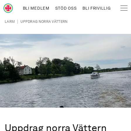
Hoppa till huvudinnehåll
BLI MEDLEM
STÖD OSS
BLI FRIVILLIG
Sjöräddningssällskapet
Länkstig
|
LARM
UPPDRAG NORRA VÄTTERN
Uppdrag norra Vättern