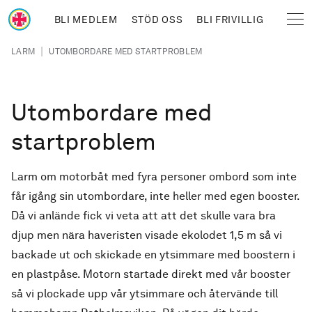
Hoppa till huvudinnehåll
BLI MEDLEM
STÖD OSS
BLI FRIVILLIG
Sjöräddningssällskapet
Länkstig
|
LARM
UTOMBORDARE MED STARTPROBLEM
Utombordare med
startproblem
Larm om motorbåt med fyra personer ombord som inte
får igång sin utombordare, inte heller med egen booster.
Då vi anlände fick vi veta att att det skulle vara bra
djup men nära haveristen visade ekolodet 1,5 m så vi
backade ut och skickade en ytsimmare med boostern i
en plastpåse. Motorn startade direkt med vår booster
så vi plockade upp vår ytsimmare och återvände till