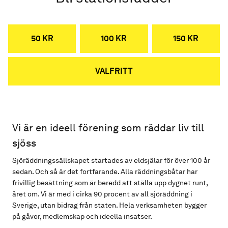
50 KR
100 KR
150 KR
VALFRITT
Vi är en ideell förening som räddar liv till
sjöss
Sjöräddningssällskapet startades av eldsjälar för över 100 år
sedan. Och så är det fortfarande. Alla räddningsbåtar har
frivillig besättning som är beredd att ställa upp dygnet runt,
året om. Vi är med i cirka 90 procent av all sjöräddning i
Sverige, utan bidrag från staten. Hela verksamheten bygger
på gåvor, medlemskap och ideella insatser.