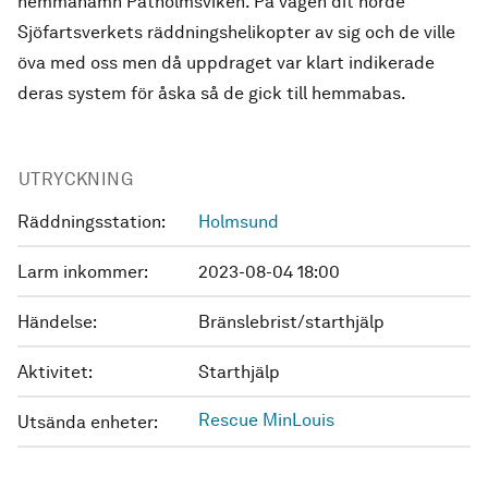
hemmahamn Patholmsviken. På vägen dit hörde
Sjöfartsverkets räddningshelikopter av sig och de ville
öva med oss men då uppdraget var klart indikerade
deras system för åska så de gick till hemmabas.
UTRYCKNING
Räddningsstation:
Holmsund
Larm inkommer:
2023-08-04 18:00
Händelse:
Bränslebrist/starthjälp
Aktivitet:
Starthjälp
Rescue MinLouis
Utsända enheter: