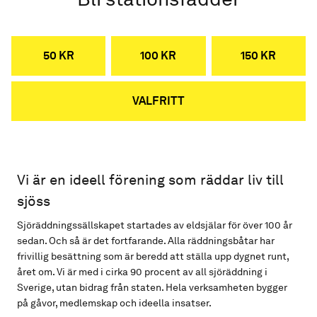
50 KR
100 KR
150 KR
VALFRITT
Vi är en ideell förening som räddar liv till
sjöss
Sjöräddningssällskapet startades av eldsjälar för över 100 år
sedan. Och så är det fortfarande. Alla räddningsbåtar har
frivillig besättning som är beredd att ställa upp dygnet runt,
året om. Vi är med i cirka 90 procent av all sjöräddning i
Sverige, utan bidrag från staten. Hela verksamheten bygger
på gåvor, medlemskap och ideella insatser.