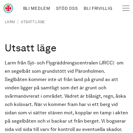
Hoppa till huvudinnehåll
BLI MEDLEM
STÖD OSS
BLI FRIVILLIG
Sjöräddningssällskapet
Länkstig
|
LARM
UTSATT LÄGE
Utsatt läge
Larm från Sjö- och Flygräddningscentralen (JRCC) om
en segelbåt som grundstött vid Päronholmen.
Seglbåten kommer inte ut från land på grund av att
vinden ligger på samtligt som det är grunt och
svårmanövrerat i området. Vädret är blåsigt, regn, åska
och kolsvart. När vi kommer fram har vi ett berg vid
sidan som vi sätter stäven mot, kopplar en tamp i akten
på segelbåten och vi backar ut från berget. Vi bogserar
sida vid sida till varv för kontroll av eventuella skador.