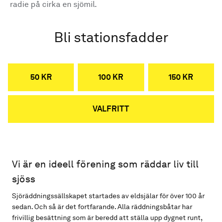
radie på cirka en sjömil.
Bli stationsfadder
50 KR
100 KR
150 KR
VALFRITT
Vi är en ideell förening som räddar liv till
sjöss
Sjöräddningssällskapet startades av eldsjälar för över 100 år
sedan. Och så är det fortfarande. Alla räddningsbåtar har
frivillig besättning som är beredd att ställa upp dygnet runt,