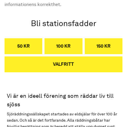
informationens korrekthet.
Bli stationsfadder
50 KR
100 KR
150 KR
VALFRITT
Vi är en ideell förening som räddar liv till
sjöss
Sjöräddningssällskapet startades av eldsjälar för över 100 år
sedan. Och så är det fortfarande. Alla räddningsbåtar har
frivillig besättning som är beredd att ställa upp dygnet runt,