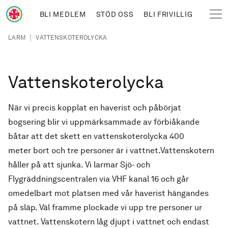
Hoppa till huvudinnehåll
BLI MEDLEM
STÖD OSS
BLI FRIVILLIG
Sjöräddningssällskapet
Länkstig
|
LARM
VATTENSKOTEROLYCKA
Vattenskoterolycka
När vi precis kopplat en haverist och påbörjat
bogsering blir vi uppmärksammade av förbiåkande
båtar att det skett en vattenskoterolycka 400
meter bort och tre personer är i vattnet.Vattenskotern
håller på att sjunka. Vi larmar Sjö- och
Flygräddningscentralen via VHF kanal 16 och går
omedelbart mot platsen med vår haverist hängandes
på släp. Väl framme plockade vi upp tre personer ur
vattnet. Vattenskotern låg djupt i vattnet och endast