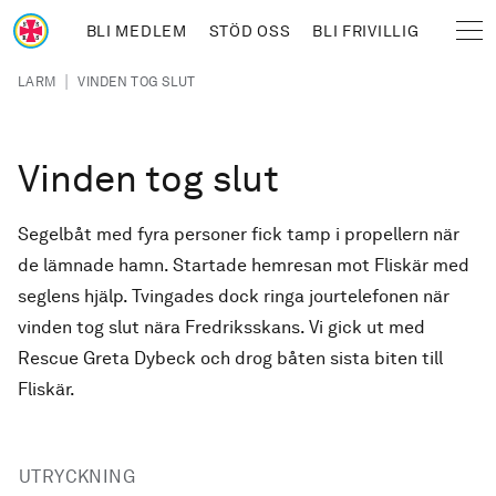
Hoppa till huvudinnehåll
BLI MEDLEM
STÖD OSS
BLI FRIVILLIG
Sjöräddningssällskapet
Länkstig
|
LARM
VINDEN TOG SLUT
Vinden tog slut
Segelbåt med fyra personer fick tamp i propellern när
de lämnade hamn. Startade hemresan mot Fliskär med
seglens hjälp. Tvingades dock ringa jourtelefonen när
vinden tog slut nära Fredriksskans. Vi gick ut med
Rescue Greta Dybeck och drog båten sista biten till
Fliskär.
UTRYCKNING