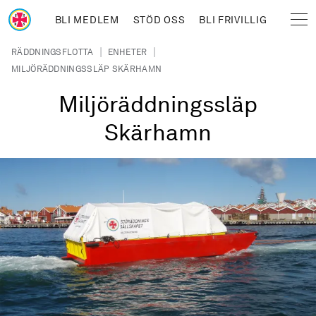
Hoppa till huvudinnehåll
BLI MEDLEM
STÖD OSS
BLI FRIVILLIG
Sjöräddningssällskapet
Länkstig
|
|
RÄDDNINGSFLOTTA
ENHETER
MILJÖRÄDDNINGSSLÄP SKÄRHAMN
Miljöräddningssläp
Skärhamn