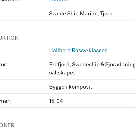
Swede Ship Marine, Tjörn
UKTION
Hallberg Rassy-klassen
ör:
Profjord, Swedeship & Sjöräddnin
sällskapet
Byggd i komposit
mer:
15-04
IONER