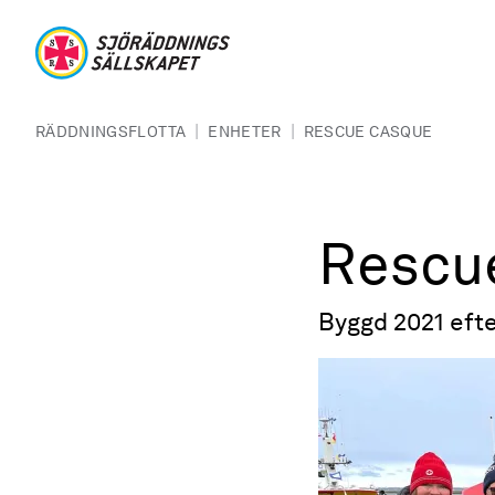
Hoppa till huvudinnehåll
Sjöräddningssällskapet
Länkstig
|
|
RÄDDNINGSFLOTTA
ENHETER
RESCUE CASQUE
Rescu
Byggd 2021 efte