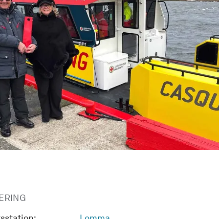
ERING
sstation:
Lomma