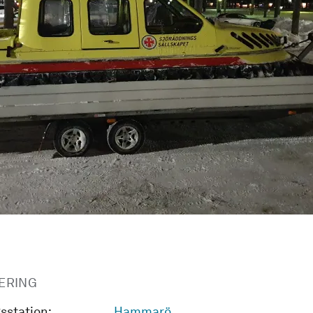
ERING
sstation:
Hammarö