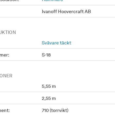
Ivanoff Hoovercraft AB
UKTION
Svävare täckt
mer:
S-18
IONER
5,55 m
2,55 m
ent:
710 (torrvikt)