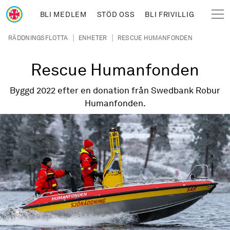
Hoppa till huvudinnehåll
BLI MEDLEM
STÖD OSS
BLI FRIVILLIG
Sjöräddningssällskapet
Länkstig
|
|
RÄDDNINGSFLOTTA
ENHETER
RESCUE HUMANFONDEN
Rescue Humanfonden
Byggd 2022 efter en donation från Swedbank Robur
Humanfonden.