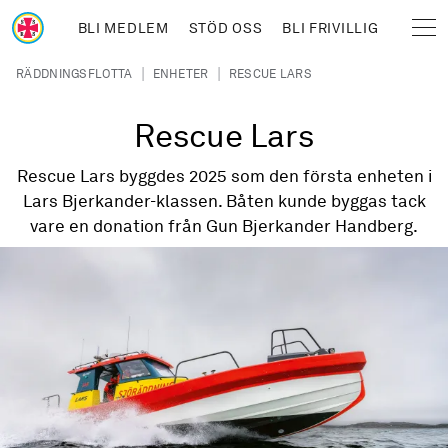
Hoppa till huvudinnehåll
BLI MEDLEM
STÖD OSS
BLI FRIVILLIG
Sjöräddningssällskapet
Länkstig
|
|
RÄDDNINGSFLOTTA
ENHETER
RESCUE LARS
Rescue Lars
Rescue Lars byggdes 2025 som den första enheten i
Lars Bjerkander-klassen. Båten kunde byggas tack
vare en donation från Gun Bjerkander Handberg.