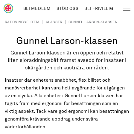
Hoppa till huvudinnehåll
BLI MEDLEM
STÖD OSS
BLI FRIVILLIG
Sjöräddningssällskapet
Länkstig
|
|
RÄDDNINGSFLOTTA
KLASSER
GUNNEL LARSON-KLASSEN
Gunnel Larson-klassen
Gunnel Larson-klassen är en öppen och relativt
liten sjöräddningsbåt främst avsedd för insatser i
skärgården och kustnära områden.
Insatser där enhetens snabbhet, flexibilitet och
manövrerbarhet kan vara helt avgörande för utgången
av en olycka. Alla enheter i Gunnel Larson-klassen har
tagits fram med ergonomi för besättningen som en
viktig aspekt. Tack vare god ergonomi kan besättningen
genomföra krävande uppdrag under svåra
väderförhållanden.