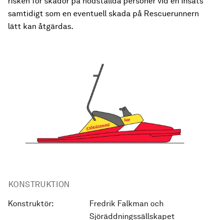
risken för skador på nödställda personer vid en insats
samtidigt som en eventuell skada på Rescuerunnern
lätt kan åtgärdas.
KONSTRUKTION
Konstruktör:
Fredrik Falkman och
Sjöräddningssällskapet