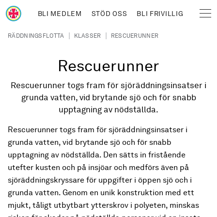
Hoppa till huvudinnehåll
BLI MEDLEM
STÖD OSS
BLI FRIVILLIG
Sjöräddningssällskapet
Länkstig
|
|
RÄDDNINGSFLOTTA
KLASSER
RESCUERUNNER
Rescuerunner
Rescuerunner togs fram för sjöräddningsinsatser i
grunda vatten, vid brytande sjö och för snabb
upptagning av nödställda.
Rescuerunner togs fram för sjöräddningsinsatser i
grunda vatten, vid brytande sjö och för snabb
upptagning av nödställda. Den sätts in fristående
utefter kusten och på insjöar och medförs även på
sjöräddningskryssare för uppgifter i öppen sjö och i
grunda vatten. Genom en unik konstruktion med ett
mjukt, tåligt utbytbart ytterskrov i polyeten, minskas