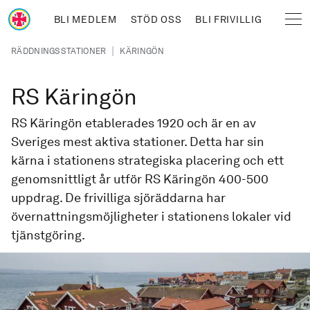
Hoppa till huvudinnehåll
BLI MEDLEM
STÖD OSS
BLI FRIVILLIG
Sjöräddningssällskapet
Länkstig
|
RÄDDNINGSSTATIONER
KÄRINGÖN
RS Käringön
RS Käringön etablerades 1920 och är en av
Sveriges mest aktiva stationer. Detta har sin
kärna i stationens strategiska placering och ett
genomsnittligt år utför RS Käringön 400-500
uppdrag. De frivilliga sjöräddarna har
övernattningsmöjligheter i stationens lokaler vid
tjänstgöring.