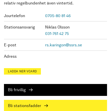
relativ regelbundenhet även vintertid.
Jourtelefon
0705-80 81 46
Stationsansvarig
Niklas Olsson
031-761 42 75
E-post
rs.karingon@ssrs.se
Adress
LADDA NER VCARD
Bli frivillig
Bli stationsfadder