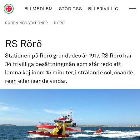
Hoppa till huvudinnehåll
BLI MEDLEM
STÖD OSS
BLI FRIVILLIG
Sjöräddningssällskapet
Länkstig
|
RÄDDNINGSSTATIONER
RÖRÖ
RS Rörö
Stationen på Rörö grundades år 1917. RS Rörö har
34 frivilliga besättningmän som står redo att
lämna kaj inom 15 minuter, i strålande sol, ösande
regn eller isande vindar.