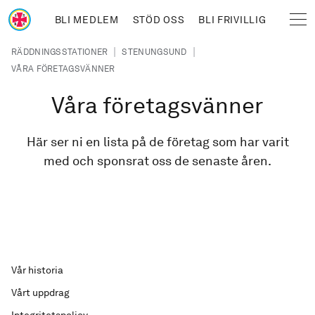
Hoppa till huvudinnehåll
BLI MEDLEM
STÖD OSS
BLI FRIVILLIG
Sjöräddningssällskapet
Länkstig
|
|
RÄDDNINGSSTATIONER
STENUNGSUND
VÅRA FÖRETAGSVÄNNER
Våra företagsvänner
Här ser ni en lista på de företag som har varit
med och sponsrat oss de senaste åren.
Vår historia
Vårt uppdrag