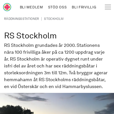
Hoppa till huvudinnehåll
BLI MEDLEM
STÖD OSS
BLI FRIVILLIG
Sjöräddningssällskapet
Länkstig
|
RÄDDNINGSSTATIONER
STOCKHOLM
RS Stockholm
RS Stockholm grundades år 2000. Stationens
nära 100 frivilliga åker på ca 1200 uppdrag varje
år. RS Stockholm är operativ dygnet runt under
isfri del av året och har sex räddningsbåtar i
storleksordningen 3m till 12m. Två bryggor agerar
hemmahamn åt RS Stockholms räddningsbåtar,
en vid Österskär och en vid Hammarbyslussen.