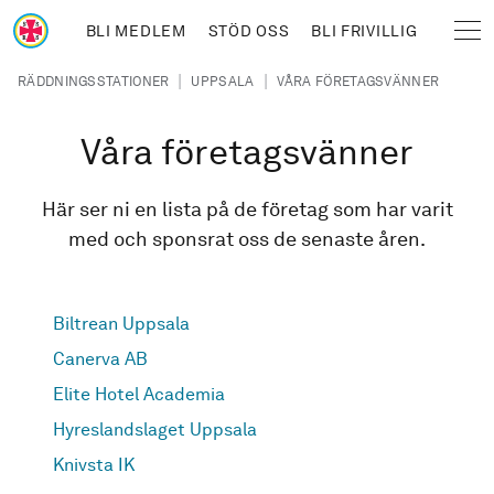
Hoppa till huvudinnehåll
BLI MEDLEM
STÖD OSS
BLI FRIVILLIG
Sjöräddningssällskapet
Länkstig
|
|
RÄDDNINGSSTATIONER
UPPSALA
VÅRA FÖRETAGSVÄNNER
Våra företagsvänner
Här ser ni en lista på de företag som har varit
med och sponsrat oss de senaste åren.
Biltrean Uppsala
Canerva AB
Elite Hotel Academia
Hyreslandslaget Uppsala
Knivsta IK