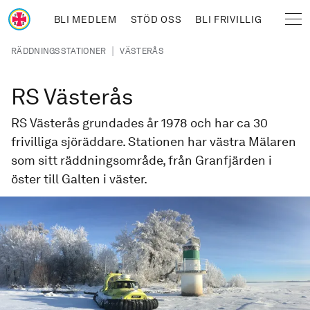
Hoppa till huvudinnehåll
BLI MEDLEM
STÖD OSS
BLI FRIVILLIG
Sjöräddningssällskapet
Länkstig
|
RÄDDNINGSSTATIONER
VÄSTERÅS
RS Västerås
RS Västerås grundades år 1978 och har ca 30
frivilliga sjöräddare. Stationen har västra Mälaren
som sitt räddningsområde, från Granfjärden i
öster till Galten i väster.