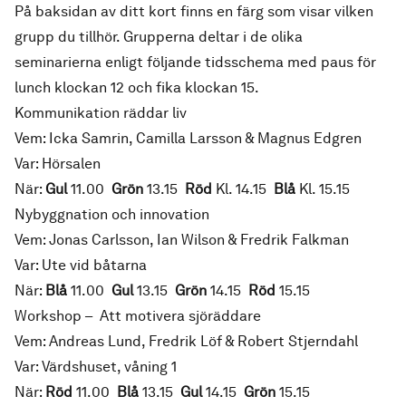
På baksidan av ditt kort finns en färg som visar vilken
grupp du tillhör. Grupperna deltar i de olika
seminarierna enligt följande tidsschema med paus för
lunch klockan 12 och fika klockan 15.
Kommunikation räddar liv
Vem: Icka Samrin, Camilla Larsson & Magnus Edgren
Var: Hörsalen
När:
Gul
11.00
Grön
13.15
Röd
Kl. 14.15
Blå
Kl. 15.15
Nybyggnation och innovation
Vem: Jonas Carlsson, Ian Wilson & Fredrik Falkman
Var: Ute vid båtarna
När:
Blå
11.00
Gul
13.15
Grön
14.15
Röd
15.15
Workshop – Att motivera sjöräddare
Vem: Andreas Lund, Fredrik Löf & Robert Stjerndahl
Var: Värdshuset, våning 1
När:
Röd
11.00
Blå
13.15
Gul
14.15
Grön
15.15