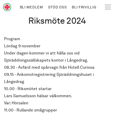
Hoppa till huvudinnehåll
BLI MEDLEM
STÖD OSS
BLI FRIVILLIG
Sjöräddningssällskapet
Länkstig
Riksmöte 2024
Program
Lördag 9 november
Under dagen kommer vi att hålla oss vid
Sjöräddningssällskapets kontor i Långedrag.
08.30 - Avfärd med spårvagn från Hotell Curiosa
09.15 - Ankomstregistrering Sjöräddningshuset i
Långedrag
10.00 - Riksmötet startar
Lars Samuelsson hälsar välkommen.
Var: Hörsalen
11.00 - Rullande smågrupper