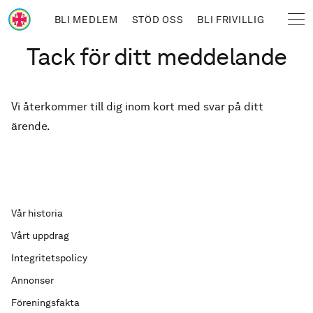
Hoppa till huvudinnehåll
BLI MEDLEM
STÖD OSS
BLI FRIVILLIG
Sjöräddningssällskapet
Länkstig
Tack för ditt meddelande
Vi återkommer till dig inom kort med svar på ditt
ärende.
Vår historia
Vårt uppdrag
Integritetspolicy
Annonser
Föreningsfakta