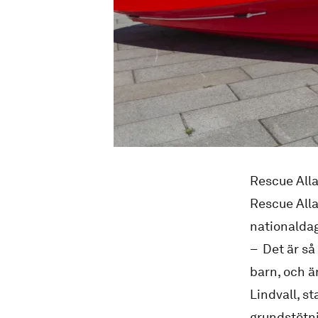
Rescue All
Rescue Alla
nationaldag
– Det är så
barn, och ä
Lindvall, s
grundstötn