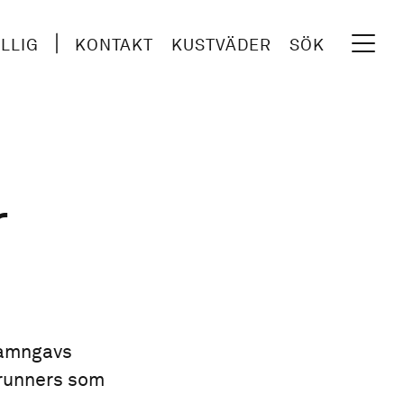
ILLIG
KONTAKT
KUSTVÄDER
SÖK
r
 namngavs
runners som