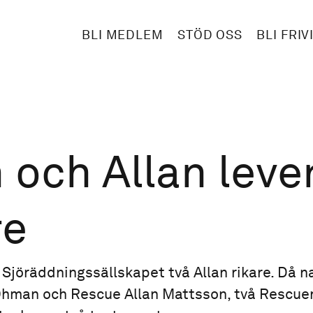
BLI MEDLEM
STÖD OSS
BLI FRIV
 och Allan leve
re
ev Sjöräddningssällskapet två Allan rikare. Då
Öhman och Rescue Allan Mattsson, två Rescue