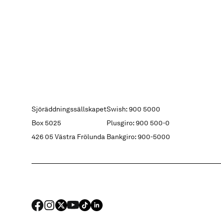
Sjöräddningssällskapet
Swish: 900 5000
Box 5025
Plusgiro: 900 500-0
426 05 Västra Frölunda
Bankgiro: 900-5000
FACEBOOK
Instagram
X
YouTube
TIKTOK
LINKED IN