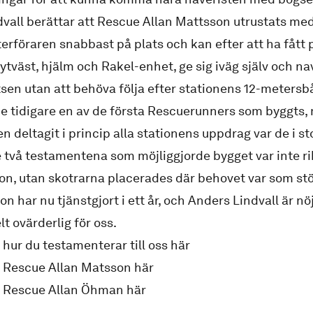
vall berättar att Rescue Allan Mattsson utrustats med 
terföraren snabbast på plats och kan efter att ha fått 
flytväst, hjälm och Rakel-enhet, ge sig iväg själv och n
atsen utan att behöva följa efter stationens 12-metersb
e tidigare en av de första Rescuerunners som byggts,
n deltagit i princip alla stationens uppdrag var de i s
e två testamentena som möjliggjorde bygget var inte rik
on, utan skotrarna placerades där behovet var som st
n har nu tjänstgjort i ett år, och Anders Lindvall är nö
t ovärderlig för oss.
hur du testamenterar till oss här
 Rescue Allan Matsson här
 Rescue Allan Öhman här