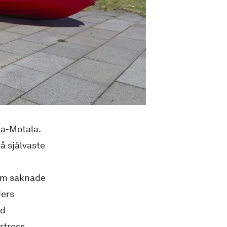
a-Motala.
å självaste
 om saknade
ders
id
rtross.