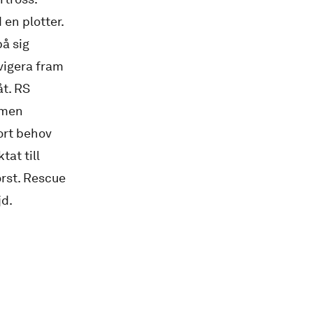
en plotter.
på sig
avigera fram
åt. RS
 men
tort behov
tat till
örst. Rescue
jd.