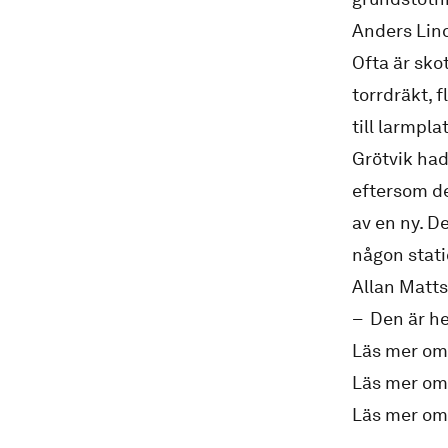
Anders Lind
Ofta är sko
torrdräkt, 
till larmpl
Grötvik had
eftersom de
av en ny. D
någon stati
Allan Mattso
– Den är hel
Läs mer om 
Läs mer om
Läs mer om