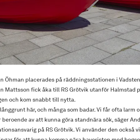
an Öhman placerades på räddningsstationen i Vadsten
n Mattsson fick åka till RS Grötvik utanför Halmstad p
en och kom snabbt till nytta.
 långgrunt här, och många som badar. Vi får ofta larm
r beroende av att kunna göra standnära sök, säger An
tationsansvarig på RS Grötvik. Vi använder den också v
ingar för att kunna komma nära haveristen med bogse