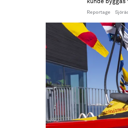
kunde byggas 
Reportage
Sjörä