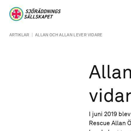
Hoppa till huvudinnehåll
Sjöräddningssällskapet
Länkstig
|
ARTIKLAR
ALLAN OCH ALLAN LEVER VIDARE
Allan
vida
I juni 2019 bl
Rescue Allan 