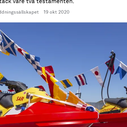
tack vare två testamenten.
Publicerad
ddningssällskapet
19 okt 2020