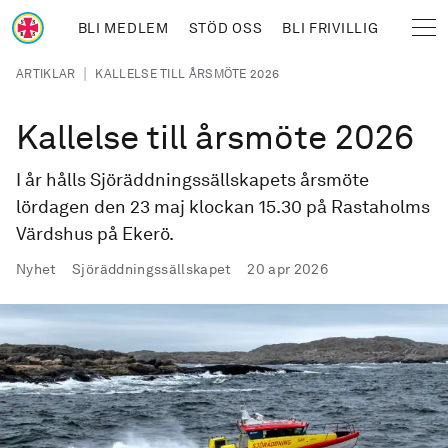
Hoppa till huvudinnehåll
BLI MEDLEM
STÖD OSS
BLI FRIVILLIG
Sjöräddningssällskapet
Länkstig
|
ARTIKLAR
KALLELSE TILL ÅRSMÖTE 2026
Kallelse till årsmöte 2026
I år hålls Sjöräddningssällskapets årsmöte
lördagen den 23 maj klockan 15.30 på Rastaholms
Värdshus på Ekerö.
Publicerad
Nyhet
Sjöräddningssällskapet
20 apr 2026