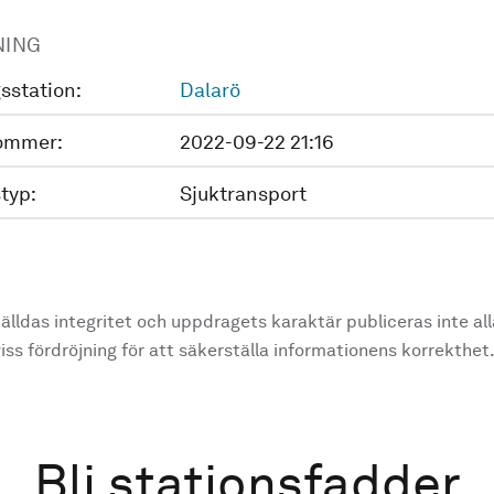
NING
sstation:
Dalarö
ommer:
2022-09-22 21:16
typ:
Sjuktransport
älldas integritet och uppdragets karaktär publiceras inte al
ss fördröjning för att säkerställa informationens korrekthet
Bli stationsfadder