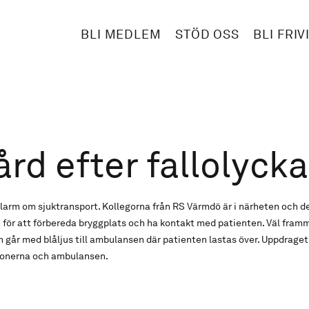
BLI MEDLEM
STÖD OSS
BLI FRIV
ård efter fallolycka
i larm om sjuktransport. Kollegorna från RS Värmdö är i närheten och 
för att förbereda bryggplats och ha kontakt med patienten. Väl framm
 går med blåljus till ambulansen där patienten lastas över. Uppdraget
ionerna och ambulansen.