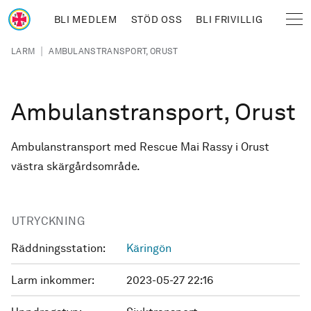
Hoppa till huvudinnehåll
BLI MEDLEM
STÖD OSS
BLI FRIVILLIG
Sjöräddningssällskapet
Länkstig
|
LARM
AMBULANSTRANSPORT, ORUST
Ambulanstransport, Orust
Ambulanstransport med Rescue Mai Rassy i Orust
västra skärgårdsområde.
UTRYCKNING
Räddningsstation:
Käringön
Larm inkommer:
2023-05-27 22:16