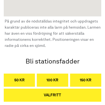
På grund av de nödställdas integritet och uppdragets
karaktär publiceras inte alla larm på hemsidan. Larmen
har även en viss fördröjning för att säkerställa
informationens korrekthet. Positioneringen visar en
radie på cirka en sjömil.
Bli stationsfadder
50 KR
100 KR
150 KR
VALFRITT