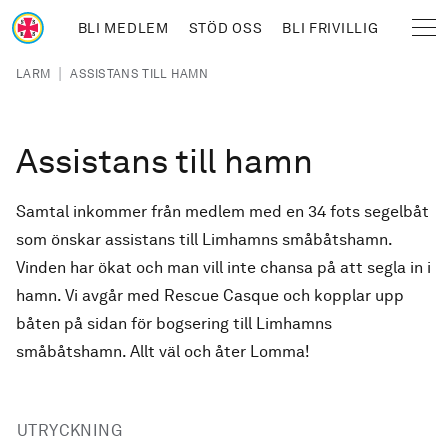
Hoppa till huvudinnehåll
BLI MEDLEM
STÖD OSS
BLI FRIVILLIG
Sjöräddningssällskapet
Länkstig
|
LARM
ASSISTANS TILL HAMN
Assistans till hamn
Samtal inkommer från medlem med en 34 fots segelbåt
som önskar assistans till Limhamns småbåtshamn.
Vinden har ökat och man vill inte chansa på att segla in i
hamn. Vi avgår med Rescue Casque och kopplar upp
båten på sidan för bogsering till Limhamns
småbåtshamn. Allt väl och åter Lomma!
UTRYCKNING