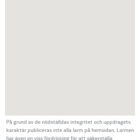
På grund av de nödställdas integritet och uppdragets
karaktär publiceras inte alla larm på hemsidan. Larmen
har även en viss fördröjning för att säkerställa