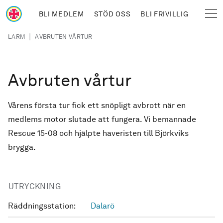
Hoppa till huvudinnehåll
BLI MEDLEM
STÖD OSS
BLI FRIVILLIG
Sjöräddningssällskapet
Länkstig
|
LARM
AVBRUTEN VÅRTUR
Avbruten vårtur
Vårens första tur fick ett snöpligt avbrott när en
medlems motor slutade att fungera. Vi bemannade
Rescue 15-08 och hjälpte haveristen till Björkviks
brygga.
UTRYCKNING
Räddningsstation:
Dalarö