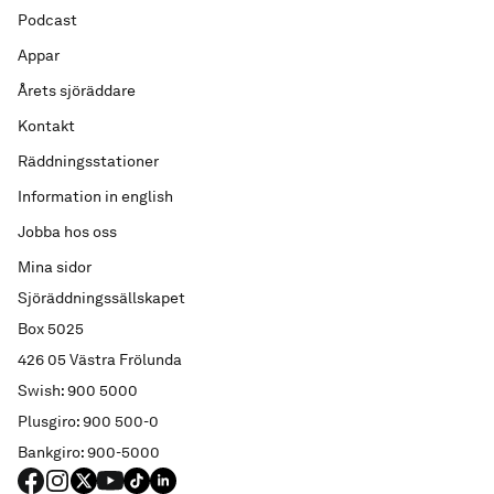
Podcast
Appar
Årets sjöräddare
Kontakt
Räddningsstationer
Information in english
Jobba hos oss
Mina sidor
Sjöräddningssällskapet
Box 5025
426 05 Västra Frölunda
Swish: 900 5000
Plusgiro: 900 500-0
Bankgiro: 900-5000
FACEBOOK
Instagram
X
YouTube
TIKTOK
LINKED IN