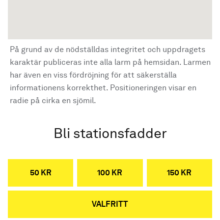
På grund av de nödställdas integritet och uppdragets
karaktär publiceras inte alla larm på hemsidan. Larmen
har även en viss fördröjning för att säkerställa
informationens korrekthet. Positioneringen visar en
radie på cirka en sjömil.
Bli stationsfadder
50 KR
100 KR
150 KR
VALFRITT