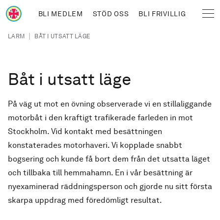
Hoppa till huvudinnehåll
BLI MEDLEM
STÖD OSS
BLI FRIVILLIG
Sjöräddningssällskapet
Länkstig
|
LARM
BÅT I UTSATT LÄGE
Båt i utsatt läge
På väg ut mot en övning observerade vi en stillaliggande
motorbåt i den kraftigt trafikerade farleden in mot
Stockholm. Vid kontakt med besättningen
konstaterades motorhaveri. Vi kopplade snabbt
bogsering och kunde få bort dem från det utsatta läget
och tillbaka till hemmahamn. En i vår besättning är
nyexaminerad räddningsperson och gjorde nu sitt första
skarpa uppdrag med föredömligt resultat.