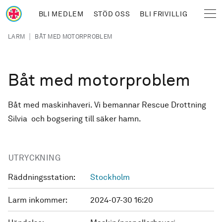
Hoppa till huvudinnehåll
BLI MEDLEM
STÖD OSS
BLI FRIVILLIG
Sjöräddningssällskapet
Länkstig
|
LARM
BÅT MED MOTORPROBLEM
Båt med motorproblem
Båt med maskinhaveri. Vi bemannar Rescue Drottning
Silvia och bogsering till säker hamn.
UTRYCKNING
Räddningsstation:
Stockholm
Larm inkommer:
2024-07-30 16:20