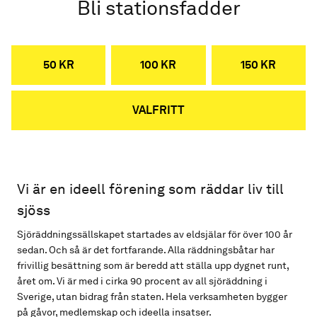
Bli stationsfadder
50 KR
100 KR
150 KR
VALFRITT
Vi är en ideell förening som räddar liv till
sjöss
Sjöräddningssällskapet startades av eldsjälar för över 100 år
sedan. Och så är det fortfarande. Alla räddningsbåtar har
frivillig besättning som är beredd att ställa upp dygnet runt,
året om. Vi är med i cirka 90 procent av all sjöräddning i
Sverige, utan bidrag från staten. Hela verksamheten bygger
på gåvor, medlemskap och ideella insatser.