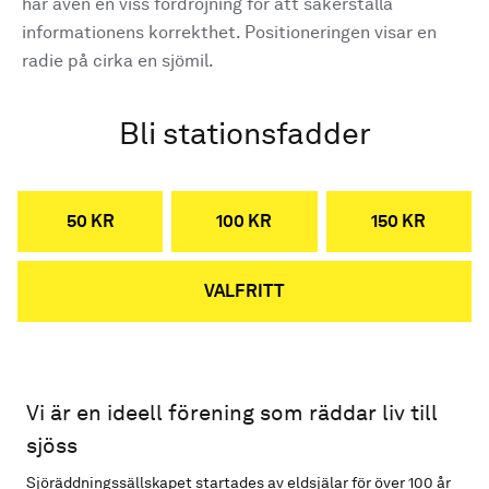
har även en viss fördröjning för att säkerställa
informationens korrekthet. Positioneringen visar en
radie på cirka en sjömil.
Bli stationsfadder
50 KR
100 KR
150 KR
VALFRITT
Vi är en ideell förening som räddar liv till
sjöss
Sjöräddningssällskapet startades av eldsjälar för över 100 år