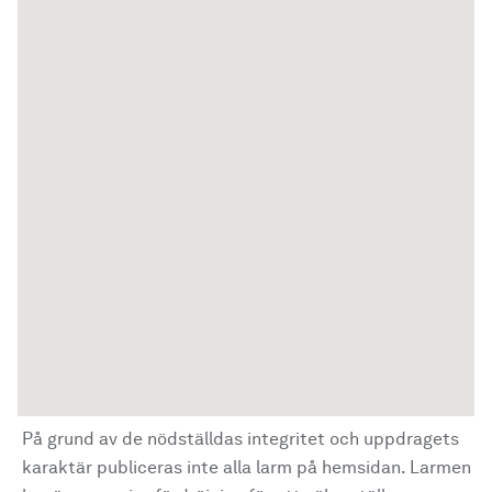
På grund av de nödställdas integritet och uppdragets
karaktär publiceras inte alla larm på hemsidan. Larmen