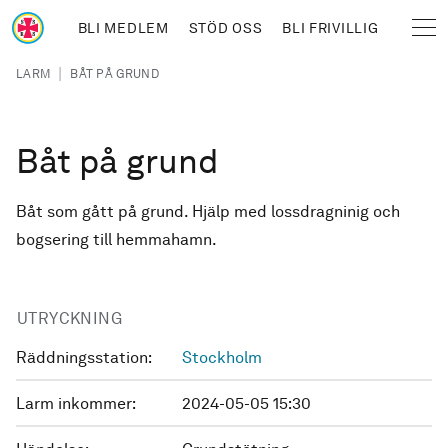
Hoppa till huvudinnehåll
BLI MEDLEM
STÖD OSS
BLI FRIVILLIG
Sjöräddningssällskapet
Länkstig
|
LARM
BÅT PÅ GRUND
Båt på grund
Båt som gått på grund. Hjälp med lossdragninig och
bogsering till hemmahamn.
UTRYCKNING
Räddningsstation:
Stockholm
Larm inkommer:
2024-05-05 15:30